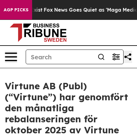
f They Exist
Fox News Goes Quiet as 'Maga Media Pipel
AGP PICKS
Virtune AB (Publ)
(“Virtune”) har genomfört
den månatliga
rebalanseringen för
oktober 2025 av Virtune